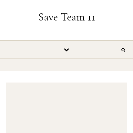
Skip to content
Save Team 11