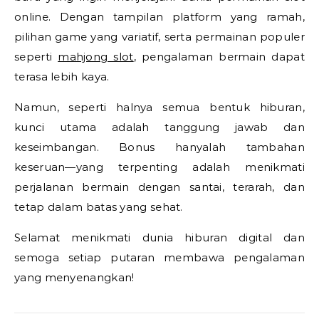
online. Dengan tampilan platform yang ramah,
pilihan game yang variatif, serta permainan populer
seperti
mahjong slot
, pengalaman bermain dapat
terasa lebih kaya.
Namun, seperti halnya semua bentuk hiburan,
kunci utama adalah tanggung jawab dan
keseimbangan. Bonus hanyalah tambahan
keseruan—yang terpenting adalah menikmati
perjalanan bermain dengan santai, terarah, dan
tetap dalam batas yang sehat.
Selamat menikmati dunia hiburan digital dan
semoga setiap putaran membawa pengalaman
yang menyenangkan!