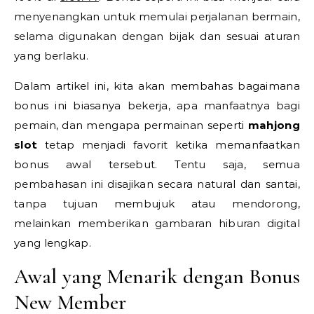
menyenangkan untuk memulai perjalanan bermain,
selama digunakan dengan bijak dan sesuai aturan
yang berlaku.
Dalam artikel ini, kita akan membahas bagaimana
bonus ini biasanya bekerja, apa manfaatnya bagi
pemain, dan mengapa permainan seperti
mahjong
slot
tetap menjadi favorit ketika memanfaatkan
bonus awal tersebut. Tentu saja, semua
pembahasan ini disajikan secara natural dan santai,
tanpa tujuan membujuk atau mendorong,
melainkan memberikan gambaran hiburan digital
yang lengkap.
Awal yang Menarik dengan Bonus
New Member