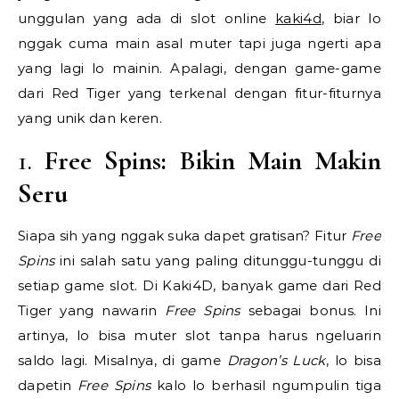
unggulan yang ada di slot online
kaki4d
, biar lo
nggak cuma main asal muter tapi juga ngerti apa
yang lagi lo mainin. Apalagi, dengan game-game
dari Red Tiger yang terkenal dengan fitur-fiturnya
yang unik dan keren.
1.
Free Spins: Bikin Main Makin
Seru
Siapa sih yang nggak suka dapet gratisan? Fitur
Free
Spins
ini salah satu yang paling ditunggu-tunggu di
setiap game slot. Di Kaki4D, banyak game dari Red
Tiger yang nawarin
Free Spins
sebagai bonus. Ini
artinya, lo bisa muter slot tanpa harus ngeluarin
saldo lagi. Misalnya, di game
Dragon’s Luck
, lo bisa
dapetin
Free Spins
kalo lo berhasil ngumpulin tiga