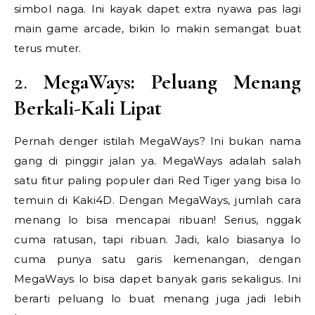
simbol naga. Ini kayak dapet extra nyawa pas lagi
main game arcade, bikin lo makin semangat buat
terus muter.
2.
MegaWays: Peluang Menang
Berkali-Kali Lipat
Pernah denger istilah MegaWays? Ini bukan nama
gang di pinggir jalan ya. MegaWays adalah salah
satu fitur paling populer dari Red Tiger yang bisa lo
temuin di Kaki4D. Dengan MegaWays, jumlah cara
menang lo bisa mencapai ribuan! Serius, nggak
cuma ratusan, tapi ribuan. Jadi, kalo biasanya lo
cuma punya satu garis kemenangan, dengan
MegaWays lo bisa dapet banyak garis sekaligus. Ini
berarti peluang lo buat menang juga jadi lebih