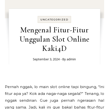
UNCATEGORIZED
Mengenal Fitur-Fitur
Unggulan Slot Online
Kaki4D
September 3, 2024
- By
admin
Pernah nggak, lo main slot online tapi bingung, “Ini
fitur apa ya? Kok ada naga-naga segala?” Tenang, lo
nggak sendirian. Gue juga pernah ngerasain hal
yang sama. Jadi, kali ini gue bakal bahas fitur-fitur