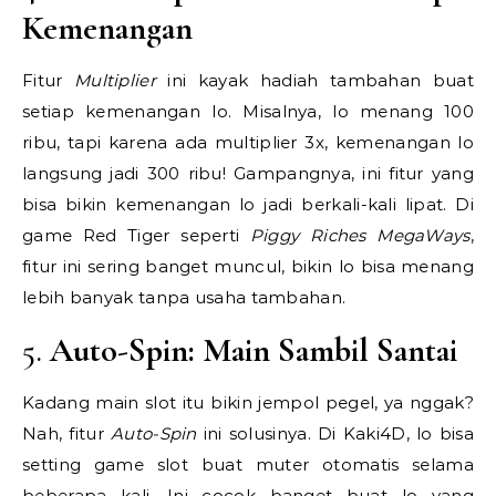
Kemenangan
Fitur
Multiplier
ini kayak hadiah tambahan buat
setiap kemenangan lo. Misalnya, lo menang 100
ribu, tapi karena ada multiplier 3x, kemenangan lo
langsung jadi 300 ribu! Gampangnya, ini fitur yang
bisa bikin kemenangan lo jadi berkali-kali lipat. Di
game Red Tiger seperti
Piggy Riches MegaWays
,
fitur ini sering banget muncul, bikin lo bisa menang
lebih banyak tanpa usaha tambahan.
5.
Auto-Spin: Main Sambil Santai
Kadang main slot itu bikin jempol pegel, ya nggak?
Nah, fitur
Auto-Spin
ini solusinya. Di Kaki4D, lo bisa
setting game slot buat muter otomatis selama
beberapa kali. Ini cocok banget buat lo yang