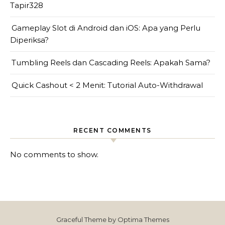
Tapir328
Gameplay Slot di Android dan iOS: Apa yang Perlu
Diperiksa?
Tumbling Reels dan Cascading Reels: Apakah Sama?
Quick Cashout < 2 Menit: Tutorial Auto-Withdrawal
RECENT COMMENTS
No comments to show.
Graceful Theme by
Optima Themes