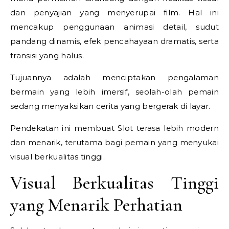
dan penyajian yang menyerupai film. Hal ini
mencakup penggunaan animasi detail, sudut
pandang dinamis, efek pencahayaan dramatis, serta
transisi yang halus.
Tujuannya adalah menciptakan pengalaman
bermain yang lebih imersif, seolah-olah pemain
sedang menyaksikan cerita yang bergerak di layar.
Pendekatan ini membuat Slot terasa lebih modern
dan menarik, terutama bagi pemain yang menyukai
visual berkualitas tinggi.
Visual Berkualitas Tinggi
yang Menarik Perhatian