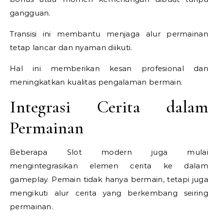
gangguan.
Transisi ini membantu menjaga alur permainan
tetap lancar dan nyaman diikuti.
Hal ini memberikan kesan profesional dan
meningkatkan kualitas pengalaman bermain.
Integrasi Cerita dalam
Permainan
Beberapa Slot modern juga mulai
mengintegrasikan elemen cerita ke dalam
gameplay. Pemain tidak hanya bermain, tetapi juga
mengikuti alur cerita yang berkembang seiring
permainan.