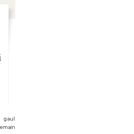
i
pemain