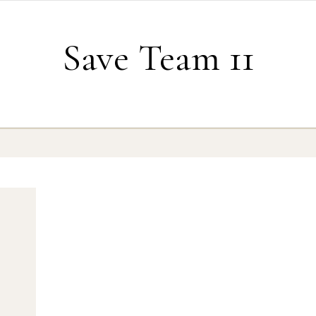
Save Team 11