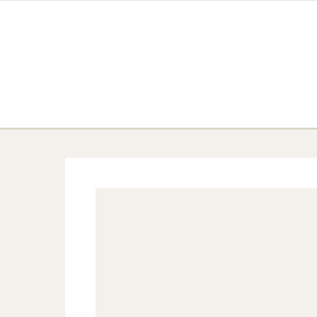
Skip to content