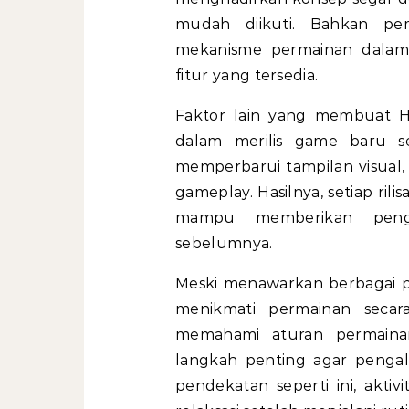
mudah diikuti. Bahkan pe
mekanisme permainan dalam
fitur yang tersedia.
Faktor lain yang membuat Ha
dalam merilis game baru s
memperbarui tampilan visual, t
gameplay. Hasilnya, setiap rili
mampu memberikan penga
sebelumnya.
Meski menawarkan berbagai pi
menikmati permainan secar
memahami aturan permain
langkah penting agar peng
pendekatan seperti ini, akti