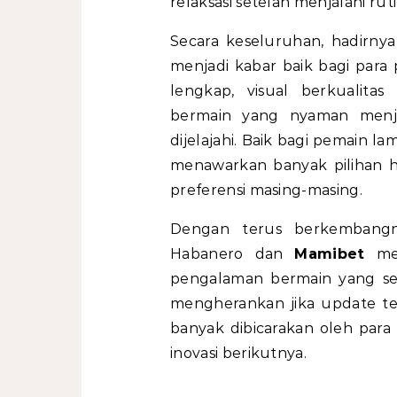
relaksasi setelah menjalani ruti
Secara keseluruhan, hadirn
menjadi kabar baik bagi para
lengkap, visual berkualitas t
bermain yang nyaman menja
dijelajahi. Baik bagi pemain 
menawarkan banyak pilihan hi
preferensi masing-masing.
Dengan terus berkembangny
Habanero dan
Mamibet
men
pengalaman bermain yang sem
mengherankan jika update ter
banyak dibicarakan oleh para
inovasi berikutnya.