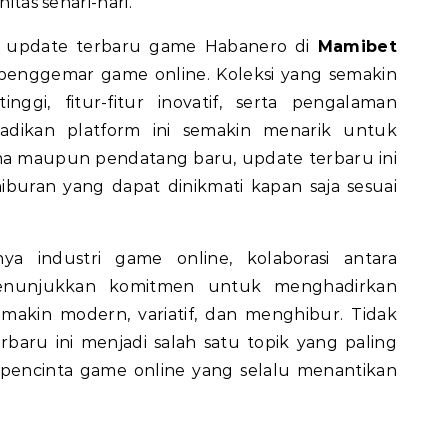
nitas sehari-hari.
ya update terbaru game Habanero di
Mamibet
 penggemar game online. Koleksi yang semakin
inggi, fitur-fitur inovatif, serta pengalaman
dikan platform ini semakin menarik untuk
lama maupun pendatang baru, update terbaru ini
buran yang dapat dinikmati kapan saja sesuai
a industri game online, kolaborasi antara
unjukkan komitmen untuk menghadirkan
akin modern, variatif, dan menghibur. Tidak
baru ini menjadi salah satu topik yang paling
 pencinta game online yang selalu menantikan