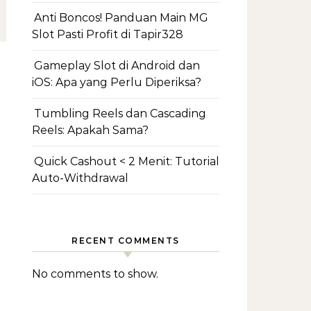
Anti Boncos! Panduan Main MG
Slot Pasti Profit di Tapir328
Gameplay Slot di Android dan
iOS: Apa yang Perlu Diperiksa?
Tumbling Reels dan Cascading
Reels: Apakah Sama?
Quick Cashout < 2 Menit: Tutorial
Auto-Withdrawal
RECENT COMMENTS
No comments to show.