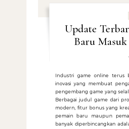
Update Terba
Baru Masuk
Industri game online teru
inovasi yang membuat penga
pengembang game yang selalu
Berbagai judul game dari prov
modern, fitur bonus yang kre
pemain baru maupun pemain
banyak diperbincangkan adal