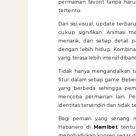
permainan favorit tanpa har
tertentu.
Dari sisi visual, update ter
cukup signifikan. Animasi men
menarik, dan setiap detail 
dengan lebih hidup. Kombina
yang terasa lebih imersif diba
Tidak hanya mengandalkan ta
fitur dalam setiap game. Beb
yang berbeda sehingga pemai
mencoba permainan lain. Pe
identitas tersendiri dan tidak 
Bagi pemain yang senang m
Habanero di
Mamibet
tentu
menghadirkan konsep segar de