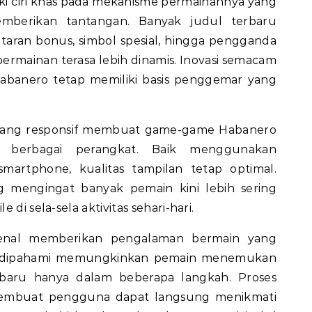
ki ciri khas pada mekanisme permainannya yang
berikan tantangan. Banyak judul terbaru
taran bonus, simbol spesial, hingga pengganda
mainan terasa lebih dinamis. Inovasi semacam
Habanero tetap memiliki basis penggemar yang
a yang responsif membuat game-game Habanero
i berbagai perangkat. Baik menggunakan
artphone, kualitas tampilan tetap optimal.
ing mengingat banyak pemain kini lebih sering
di sela-sela aktivitas sehari-hari.
enal memberikan pengalaman bermain yang
ah dipahami memungkinkan pemain menemukan
baru hanya dalam beberapa langkah. Proses
membuat pengguna dapat langsung menikmati